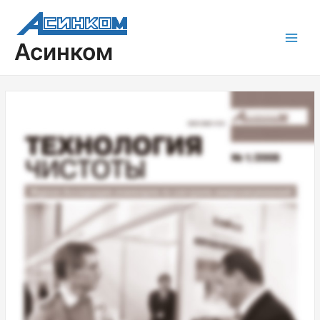
Навигация
Main
по
Men
записям
Асинком